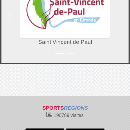
Précedent
Suiv
Saint Vincent de Paul
SPORTS
REGIONS
190789
visites