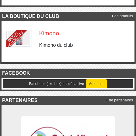
LA BOUTIQUE DU CLUB
+ de produits
Kimono
S
P
É
C
I
A
L
A
D
H
É
R
E
N
T
S
Kimono du club
FACEBOOK
Facebook (like box) est désactivé.
Autoriser
PARTENAIRES
+ de partenaires