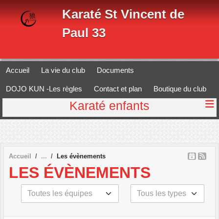
Panneau de gestion des cookies
Karaté St Vincent de
Paul 33
Accueil
La vie du club
Documents
DOJO KUN -Les règles
Contact et plan
Boutique du club
Karaté enfants
Accueil
Les évènements
LES ÉVÈNEMENTS