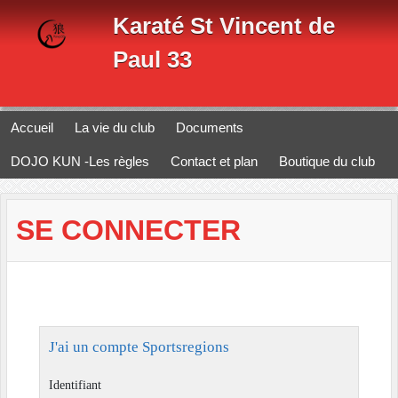
Panneau de gestion des cookies
Karaté St Vincent de
Paul 33
Accueil
La vie du club
Documents
DOJO KUN -Les règles
Contact et plan
Boutique du club
SE CONNECTER
J'ai un compte Sportsregions
Identifiant