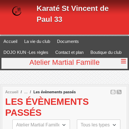
Panneau de gestion des cookies
Karaté St Vincent de
Paul 33
Accueil
La vie du club
Documents
DOJO KUN -Les règles
Contact et plan
Boutique du club
Atelier Martial Famille
Accueil
Les évènements passés
LES ÉVÈNEMENTS
PASSÉS