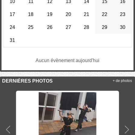
10
11
12
13
14
15
16
17
18
19
20
21
22
23
24
25
26
27
28
29
30
31
Aucun évènement aujourd'hui
DERNIÈRES PHOTOS
+ de photos
Précedent
Sui